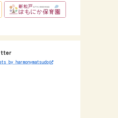
itter
ets by harmonymatsudo