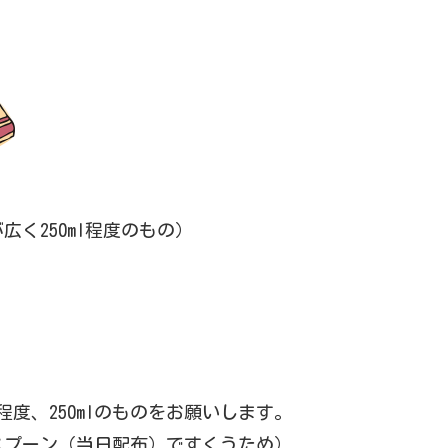
く250ml程度のもの）
程度、250mlのものをお願いします。
スプーン（当日配布）ですくうため）