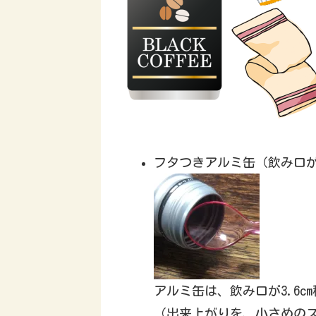
フタつきアルミ缶（飲み口が広
アルミ缶は、飲み口が3.6cm
（出来上がりを、小さめの