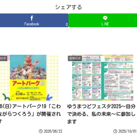
シェアする
Facebook
LINE
0
知らせ
お知らせ
28(日)アートパーク19「こわ
ゆうまつどフェスタ2025～自分
ながらつくろう」が開催され
で決める、私の未来～に参加し
す
ます
2026/06/22
2025/10/01