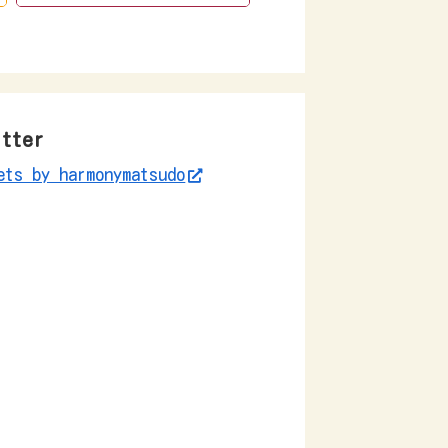
itter
ets by harmonymatsudo